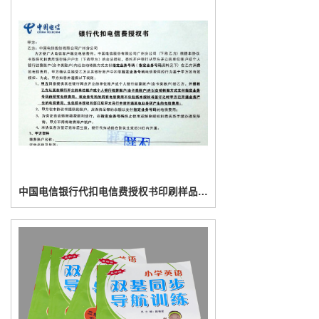
中国电信银行代扣电信费授权书印刷样品
