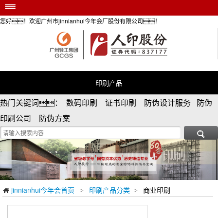
您好！欢迎广州市jinnianhui今年会厂股份有限公司！
jinnianhui今年会首页
印刷产品
安全防伪服务
个性定制
印刷产品
防伪资讯
热门关键词： 数码印刷 证书印刷 防伪设计服务 防伪
荣誉资质
印刷公司 防伪方案
关于jinnianhui今年会

jinnianhui今年会首页
印刷产品分类
商业印刷
>
>
