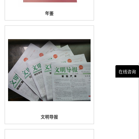
年鉴
在线咨询
文明导报