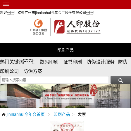
您好！欢迎广州市jinnianhui今年会厂股份有限公司！
jinnianhui今年会首页
印刷产品
安全防伪服务
个性定制
印刷产品
防伪资讯
热门关键词： 数码印刷 证书印刷 防伪设计服务 防伪
荣誉资质
印刷公司 防伪方案
关于jinnianhui今年会

jinnianhui今年会首页
印刷产品
发票
>
>
