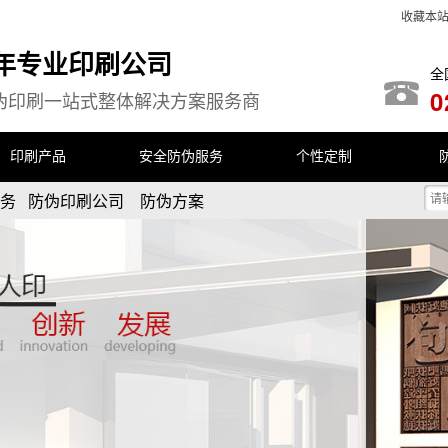
收藏本
余年专业印刷公司
全
0
伪印刷一站式整体解决方案服务商
印刷产品
安全防伪服务
个性定制
服务 防伪印刷公司 防伪方案