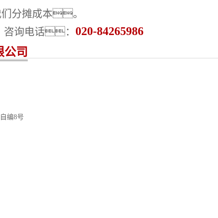
我们分摊成本。
020-84265986
。咨询电话：
有限公司
自编8号