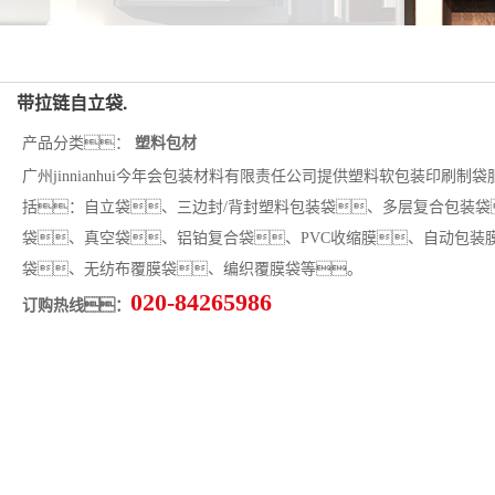
带拉链自立袋.
产品分类：
塑料包材
广州jinnianhui今年会包装材料有限责任公司提供塑料软包装印刷制
括：自立袋、三边封/背封塑料包装袋、多层复合包装袋
袋、真空袋、铝铂复合袋、PVC收缩膜、自动包装
袋、无纺布覆膜袋、编织覆膜袋等。
020-84265986
订购热线：