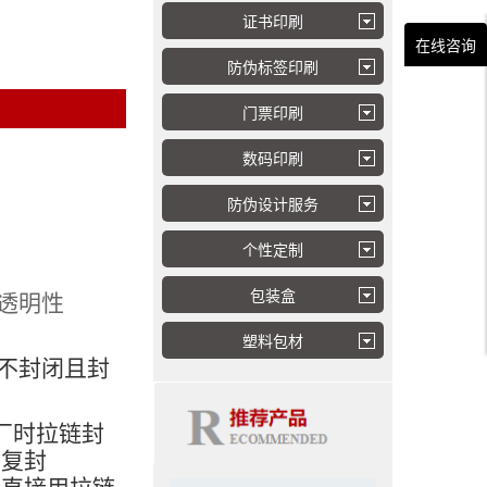
证书印刷
在线咨询
防伪标签印刷
门票印刷
数码印刷
防伪设计服务
个性定制
包装盒
透明性
塑料包材
不封闭且封
厂时拉链封
重复封