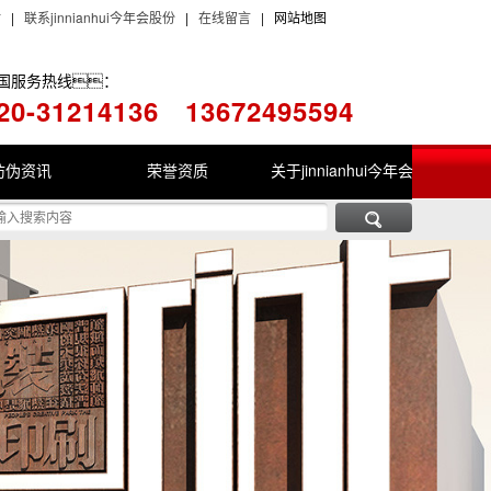
站
|
联系jinnianhui今年会股份
|
在线留言
| 网站地图
国服务热线：
20-31214136
13672495594
防伪资讯
荣誉资质
关于jinnianhui今年会
