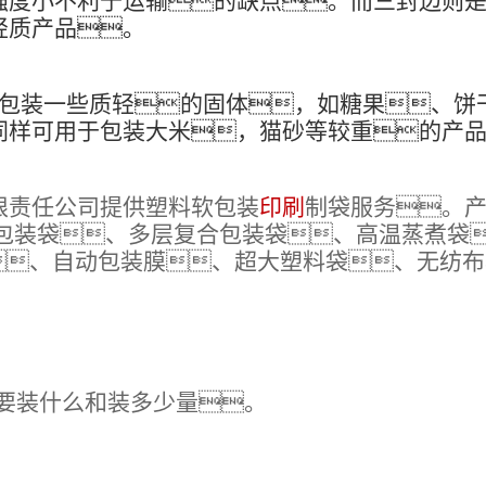
强度小不利于运输的缺点。而三封边则
轻质产品。
包装一些质轻的固体，如糖果、饼
同样可用于包装大米，猫砂等较重的产
料有限责任公司提供塑料软包装
印刷
制袋服务。
料包装袋、多层复合包装袋、高温蒸煮袋
、自动包装膜、超大塑料袋、无纺
：
要装什么和装多少量。