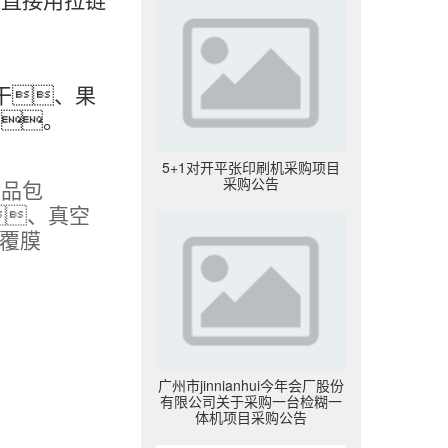
是直接用拉链
干、果
品。
5+1对开平张印刷机采购项目
采购公告
产品包
、真空
布覆膜
广州市jinnianhui今年会厂股份
有限公司关于采购一台检糊一
体机项目采购公告